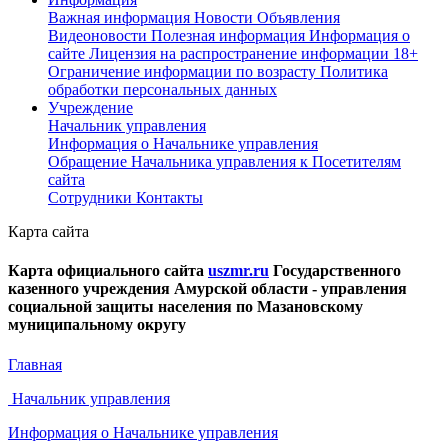
Важная информация
Новости
Объявления
Видеоновости
Полезная информация
Информация о
сайте
Лицензия на распространение информации
18+
Ограничение информации по возрасту
Политика
обработки персональных данных
Учреждение
Начальник управления
Информация о Начальнике управления
Обращение Начальника управления к Посетителям
сайта
Сотрудники
Контакты
Карта сайта
Карта официального сайта
uszmr.ru
Государственного
казенного учреждения Амурской области - управления
социальной защиты населения по Мазановскому
муниципальному округу
Главная
Начальник управления
Информация о Начальнике управления