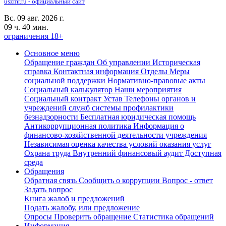
uszmr.ru - официальный сайт
Вс. 09 авг. 2026 г.
09 ч. 40 мин.
ограничения 18+
Основное меню
Обращение граждан
Об управлении
Историческая
справка
Контактная информация
Отделы
Меры
социальной поддержки
Нормативно-правовые акты
Социальный калькулятор
Наши мероприятия
Социальный контракт
Устав
Телефоны органов и
учреждений служб системы профилактики
безнадзорности
Бесплатная юридическая помощь
Антикоррупционная политика
Информация о
финансово-хозяйственной деятельности учреждения
Независимая оценка качества условий оказания услуг
Охрана труда
Внутренний финансовый аудит
Доступная
среда
Обращения
Обратная связь
Сообщить о коррупции
Вопрос - ответ
Задать вопрос
Книга жалоб и предложений
Подать жалобу, или предложение
Опросы
Проверить обращение
Статистика обращений
Информация