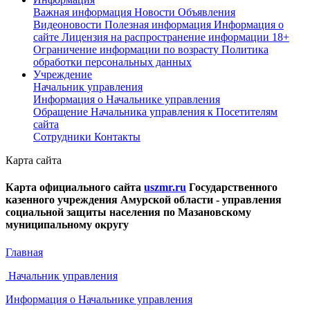
Важная информация
Новости
Объявления
Видеоновости
Полезная информация
Информация о
сайте
Лицензия на распространение информации
18+
Ограничение информации по возрасту
Политика
обработки персональных данных
Учреждение
Начальник управления
Информация о Начальнике управления
Обращение Начальника управления к Посетителям
сайта
Сотрудники
Контакты
Карта сайта
Карта официального сайта
uszmr.ru
Государственного
казенного учреждения Амурской области - управления
социальной защиты населения по Мазановскому
муниципальному округу
Главная
Начальник управления
Информация о Начальнике управления