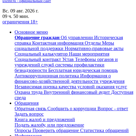
uszmr.ru - официальный сайт
Вс. 09 авг. 2026 г.
09 ч. 50 мин.
ограничения 18+
Основное меню
Обращение граждан
Об управлении
Историческая
справка
Контактная информация
Отделы
Меры
социальной поддержки
Нормативно-правовые акты
Социальный калькулятор
Наши мероприятия
Социальный контракт
Устав
Телефоны органов и
учреждений служб системы профилактики
безнадзорности
Бесплатная юридическая помощь
Антикоррупционная политика
Информация о
финансово-хозяйственной деятельности учреждения
Независимая оценка качества условий оказания услуг
Охрана труда
Внутренний финансовый аудит
Доступная
среда
Обращения
Обратная связь
Сообщить о коррупции
Вопрос - ответ
Задать вопрос
Книга жалоб и предложений
Подать жалобу, или предложение
Опросы
Проверить обращение
Статистика обращений
Информация