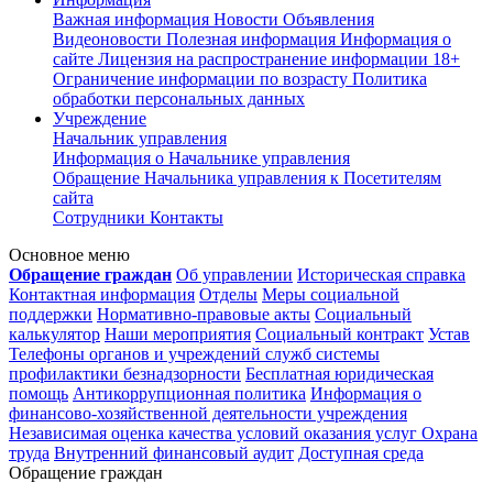
Важная информация
Новости
Объявления
Видеоновости
Полезная информация
Информация о
сайте
Лицензия на распространение информации
18+
Ограничение информации по возрасту
Политика
обработки персональных данных
Учреждение
Начальник управления
Информация о Начальнике управления
Обращение Начальника управления к Посетителям
сайта
Сотрудники
Контакты
Основное меню
Обращение граждан
Об управлении
Историческая справка
Контактная информация
Отделы
Меры социальной
поддержки
Нормативно-правовые акты
Социальный
калькулятор
Наши мероприятия
Социальный контракт
Устав
Телефоны органов и учреждений служб системы
профилактики безнадзорности
Бесплатная юридическая
помощь
Антикоррупционная политика
Информация о
финансово-хозяйственной деятельности учреждения
Независимая оценка качества условий оказания услуг
Охрана
труда
Внутренний финансовый аудит
Доступная среда
Обращение граждан