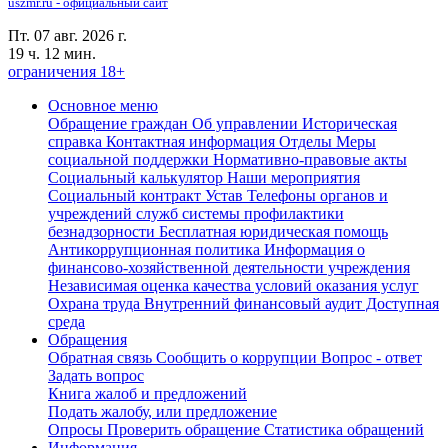
uszmr.ru - официальный сайт
Пт. 07 авг. 2026 г.
19 ч. 12 мин.
ограничения 18+
Основное меню
Обращение граждан
Об управлении
Историческая
справка
Контактная информация
Отделы
Меры
социальной поддержки
Нормативно-правовые акты
Социальный калькулятор
Наши мероприятия
Социальный контракт
Устав
Телефоны органов и
учреждений служб системы профилактики
безнадзорности
Бесплатная юридическая помощь
Антикоррупционная политика
Информация о
финансово-хозяйственной деятельности учреждения
Независимая оценка качества условий оказания услуг
Охрана труда
Внутренний финансовый аудит
Доступная
среда
Обращения
Обратная связь
Сообщить о коррупции
Вопрос - ответ
Задать вопрос
Книга жалоб и предложений
Подать жалобу, или предложение
Опросы
Проверить обращение
Статистика обращений
Информация