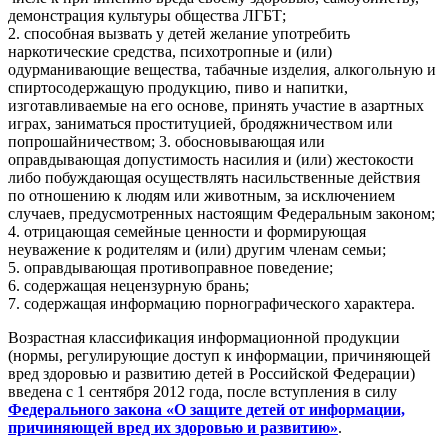
демонстрация культуры общества ЛГБТ;
2. способная вызвать у детей желание употребить
наркотические средства, психотропные и (или)
одурманивающие вещества, табачные изделия, алкогольную и
спиртосодержащую продукцию, пиво и напитки,
изготавливаемые на его основе, принять участие в азартных
играх, заниматься проституцией, бродяжничеством или
попрошайничеством; 3. обосновывающая или
оправдывающая допустимость насилия и (или) жестокости
либо побуждающая осуществлять насильственные действия
по отношению к людям или животным, за исключением
случаев, предусмотренных настоящим Федеральным законом;
4. отрицающая семейные ценности и формирующая
неуважение к родителям и (или) другим членам семьи;
5. оправдывающая противоправное поведение;
6. содержащая нецензурную брань;
7. содержащая информацию порнографического характера.
Возрастная классификация информационной продукции
(нормы, регулирующие доступ к информации, причиняющей
вред здоровью и развитию детей в Российской Федерации)
введена с 1 сентября 2012 года, после вступления в силу
Федерального закона «О защите детей от информации,
причиняющей вред их здоровью и развитию»
.