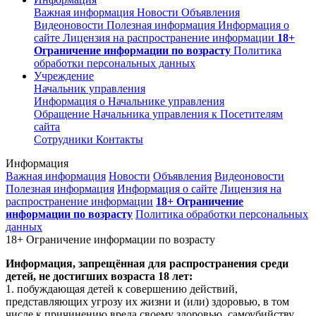
Важная информация
Новости
Объявления
Видеоновости
Полезная информация
Информация о
сайте
Лицензия на распространение информации
18+
Ограничение информации по возрасту
Политика
обработки персональных данных
Учреждение
Начальник управления
Информация о Начальнике управления
Обращение Начальника управления к Посетителям
сайта
Сотрудники
Контакты
Информация
Важная информация
Новости
Объявления
Видеоновости
Полезная информация
Информация о сайте
Лицензия на
распространение информации
18+ Ограничение
информации по возрасту
Политика обработки персональных
данных
18+ Ограничение информации по возрасту
Информация, запрещённая для распространения среди
детей, не достигших возраста 18 лет:
1. побуждающая детей к совершению действий,
представляющих угрозу их жизни и (или) здоровью, в том
числе к причинению вреда своему здоровью, самоубийству,