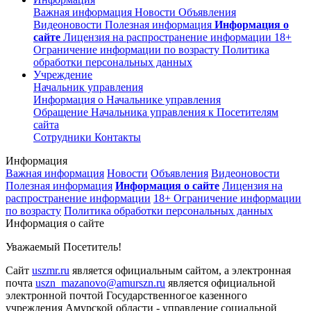
Важная информация
Новости
Объявления
Видеоновости
Полезная информация
Информация о
сайте
Лицензия на распространение информации
18+
Ограничение информации по возрасту
Политика
обработки персональных данных
Учреждение
Начальник управления
Информация о Начальнике управления
Обращение Начальника управления к Посетителям
сайта
Сотрудники
Контакты
Информация
Важная информация
Новости
Объявления
Видеоновости
Полезная информация
Информация о сайте
Лицензия на
распространение информации
18+ Ограничение информации
по возрасту
Политика обработки персональных данных
Информация о сайте
Уважаемый Посетитель!
Сайт
uszmr.ru
является официальным сайтом, а электронная
почта
uszn_mazanovo@amurszn.ru
является официальной
электронной почтой Государственногое казенного
учреждения Амурской области - управление социальной