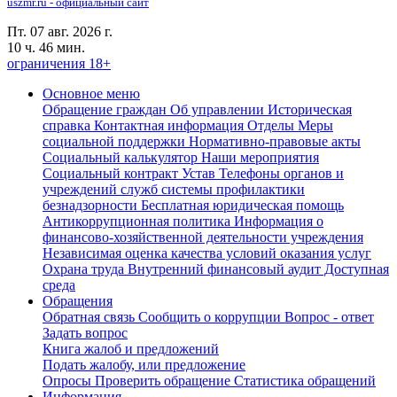
uszmr.ru - официальный сайт
Пт. 07 авг. 2026 г.
10 ч. 46 мин.
ограничения 18+
Основное меню
Обращение граждан
Об управлении
Историческая
справка
Контактная информация
Отделы
Меры
социальной поддержки
Нормативно-правовые акты
Социальный калькулятор
Наши мероприятия
Социальный контракт
Устав
Телефоны органов и
учреждений служб системы профилактики
безнадзорности
Бесплатная юридическая помощь
Антикоррупционная политика
Информация о
финансово-хозяйственной деятельности учреждения
Независимая оценка качества условий оказания услуг
Охрана труда
Внутренний финансовый аудит
Доступная
среда
Обращения
Обратная связь
Сообщить о коррупции
Вопрос - ответ
Задать вопрос
Книга жалоб и предложений
Подать жалобу, или предложение
Опросы
Проверить обращение
Статистика обращений
Информация