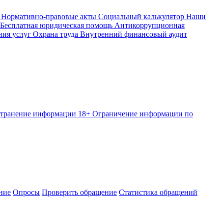
Нормативно-правовые акты
Социальный калькулятор
Наши
Бесплатная юридическая помощь
Антикоррупционная
ния услуг
Охрана труда
Внутренний финансовый аудит
странение информации
18+ Ограничение информации по
ние
Опросы
Проверить обращение
Статистика обращений