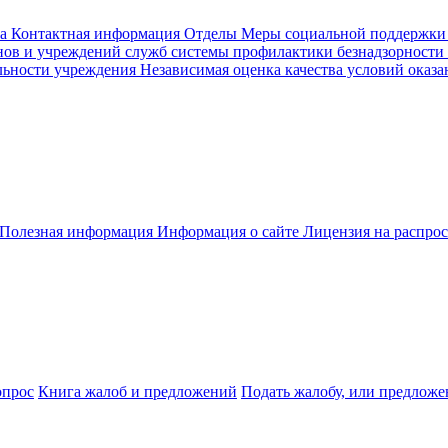
а
Контактная информация
Отделы
Меры социальной поддержки
ов и учреждений служб системы профилактики безнадзорности
льности учреждения
Независимая оценка качества условий оказа
Полезная информация
Информация о сайте
Лицензия на распро
опрос
Книга жалоб и предложений
Подать жалобу, или предложе