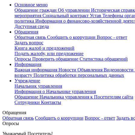
Основное меню
Обращение граждан
Об управлении
Историческая справк
мероприятия
Социальный контракт
Устав
Телефоны орган
политика
Информация о финансово-хозяйственной деяте
Доступная среда
Обращения
Обратная связь
Сообщить о коррупции
Вопрос - ответ
Задать вопрос
Книга жалоб и предложений
Подать жалобу, или предложение
Опросы
Проверить обращение
Статистика обращений
Информация
Важная информация
Новости
Объявления
Видеоновости
возрасту
Политика обработки персональных данных
Учреждение
Начальник управления
Информация о Начальнике управления
Обращение Начальника управления к Посетителям сайта
Сотрудники
Контакты
Обращения
Обратная связь
Сообщить о коррупции
Вопрос - ответ
Задать в
Опросы
Уважаемый Посетитель!