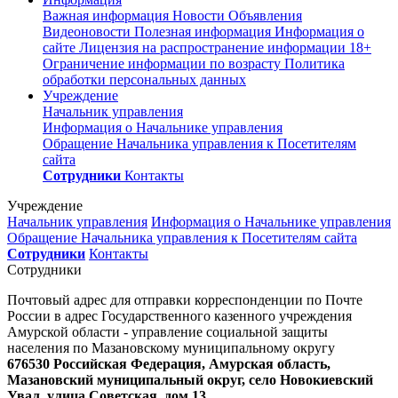
Важная информация
Новости
Объявления
Видеоновости
Полезная информация
Информация о
сайте
Лицензия на распространение информации
18+
Ограничение информации по возрасту
Политика
обработки персональных данных
Учреждение
Начальник управления
Информация о Начальнике управления
Обращение Начальника управления к Посетителям
сайта
Сотрудники
Контакты
Учреждение
Начальник управления
Информация о Начальнике управления
Обращение Начальника управления к Посетителям сайта
Сотрудники
Контакты
Сотрудники
Почтовый адрес для отправки корреспонденции по Почте
России в адрес Государственного казенного учреждения
Амурской области - управление социальной защиты
населения по Мазановскому муниципальному округу
676530 Российская Федерация, Амурская область,
Мазановский муниципальный округ, село Новокиевский
Увал, улица Советская, дом 13