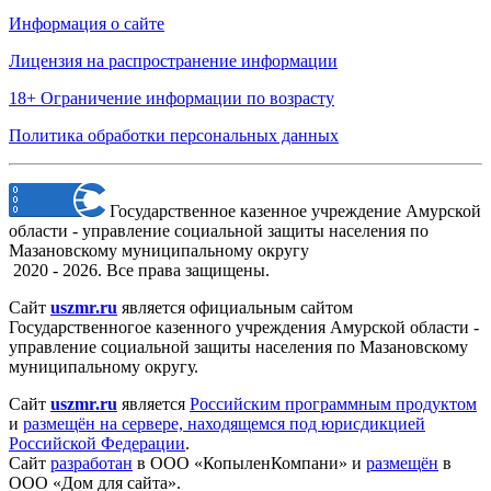
Информация о сайте
Лицензия на распространение информации
18+ Ограничение информации по возрасту
Политика обработки персональных данных
Государственное казенное учреждение Амурской
области - управление социальной защиты населения по
Мазановскому муниципальному округу
2020 - 2026. Все права защищены.
Сайт
uszmr.ru
является официальным сайтом
Государственногое казенного учреждения Амурской области -
управление социальной защиты населения по Мазановскому
муниципальному округу.
Сайт
uszmr.ru
является
Российским программным продуктом
и
размещён на сервере, находящемся под юрисдикцией
Российской Федерации
.
Сайт
разработан
в ООО «КопыленКомпани» и
размещён
в
ООО «Дом для сайта».