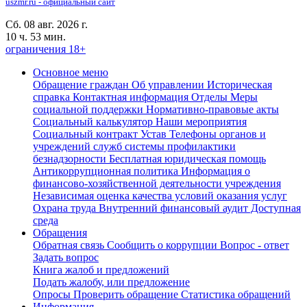
uszmr.ru - официальный сайт
Сб. 08 авг. 2026 г.
10 ч. 53 мин.
ограничения 18+
Основное меню
Обращение граждан
Об управлении
Историческая
справка
Контактная информация
Отделы
Меры
социальной поддержки
Нормативно-правовые акты
Социальный калькулятор
Наши мероприятия
Социальный контракт
Устав
Телефоны органов и
учреждений служб системы профилактики
безнадзорности
Бесплатная юридическая помощь
Антикоррупционная политика
Информация о
финансово-хозяйственной деятельности учреждения
Независимая оценка качества условий оказания услуг
Охрана труда
Внутренний финансовый аудит
Доступная
среда
Обращения
Обратная связь
Сообщить о коррупции
Вопрос - ответ
Задать вопрос
Книга жалоб и предложений
Подать жалобу, или предложение
Опросы
Проверить обращение
Статистика обращений
Информация