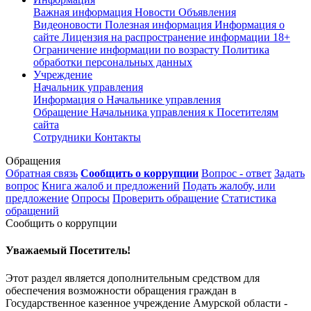
Важная информация
Новости
Объявления
Видеоновости
Полезная информация
Информация о
сайте
Лицензия на распространение информации
18+
Ограничение информации по возрасту
Политика
обработки персональных данных
Учреждение
Начальник управления
Информация о Начальнике управления
Обращение Начальника управления к Посетителям
сайта
Сотрудники
Контакты
Обращения
Обратная связь
Сообщить о коррупции
Вопрос - ответ
Задать
вопрос
Книга жалоб и предложений
Подать жалобу, или
предложение
Опросы
Проверить обращение
Статистика
обращений
Сообщить о коррупции
Уважаемый Посетитель!
Этот раздел является дополнительным средством для
обеспечения возможности обращения граждан в
Государственное казенное учреждение Амурской области -