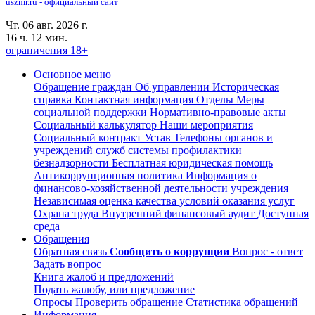
uszmr.ru - официальный сайт
Чт. 06 авг. 2026 г.
16 ч. 12 мин.
ограничения 18+
Основное меню
Обращение граждан
Об управлении
Историческая
справка
Контактная информация
Отделы
Меры
социальной поддержки
Нормативно-правовые акты
Социальный калькулятор
Наши мероприятия
Социальный контракт
Устав
Телефоны органов и
учреждений служб системы профилактики
безнадзорности
Бесплатная юридическая помощь
Антикоррупционная политика
Информация о
финансово-хозяйственной деятельности учреждения
Независимая оценка качества условий оказания услуг
Охрана труда
Внутренний финансовый аудит
Доступная
среда
Обращения
Обратная связь
Сообщить о коррупции
Вопрос - ответ
Задать вопрос
Книга жалоб и предложений
Подать жалобу, или предложение
Опросы
Проверить обращение
Статистика обращений
Информация