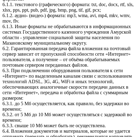
6.1.1. текстового (графического) формата: txt, doc, docx, rtf, xls,
xlsx, pps, ppt, pub, pdf, jpg, bmp, png, tif, gif, pcx;
6.1.2. аудио- (видео-) формата: mp3, wma, avi, mp4, mkv, wmv,
mov, flv.
6.1.3. Иные форматы не обрабатываются в информационных
системах Государственного казенного учреждения Амурской
области - управление социальной защиты населения по
Мазановскому муниципальному округу.
6.2. Гарантированная передача файла вложения на почтовый
сервер зависит от пропускной способности сети «Интернет»
пользователя, а получение – от объёма обрабатываемых
почтовым сервером переданных файлов.
6.3. При подключении оборудования пользователя к сети
«Интернет» по выделенным каналам связи с использованием
технологий ADSL, 3G, 4G, WiFi и иных технологий,
обеспечивающих аналогичные скорости передачи данных в
сети «Интернет», передача и обработка файла с суммарным
размером:
6.3.1. до 5 Мб осуществляется, как правило, без задержки во
времени;
6.3.2. от 5 Мб до 10 Мб может осуществляться с задержкой во
времени;
6.3.3. свыше 10 Мб может быть не осуществлена.
6.4. Вложения документов и материалов, которые не удается
отправить (передать и обработать), рекомендуется направлять