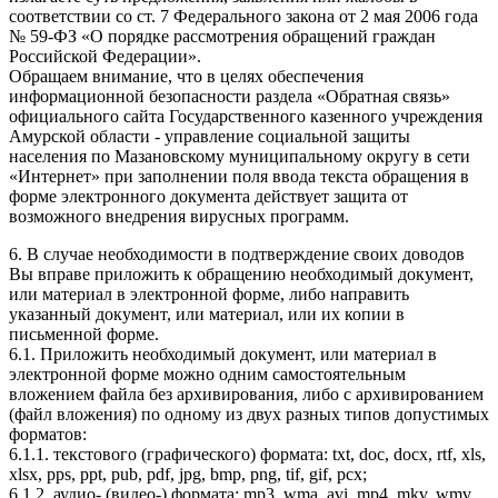
соответствии со ст. 7 Федерального закона от 2 мая 2006 года
№ 59-ФЗ «О порядке рассмотрения обращений граждан
Российской Федерации».
Обращаем внимание, что в целях обеспечения
информационной безопасности раздела «Обратная связь»
официального сайта Государственного казенного учреждения
Амурской области - управление социальной защиты
населения по Мазановскому муниципальному округу в сети
«Интернет» при заполнении поля ввода текста обращения в
форме электронного документа действует защита от
возможного внедрения вирусных программ.
6. В случае необходимости в подтверждение своих доводов
Вы вправе приложить к обращению необходимый документ,
или материал в электронной форме, либо направить
указанный документ, или материал, или их копии в
письменной форме.
6.1. Приложить необходимый документ, или материал в
электронной форме можно одним самостоятельным
вложением файла без архивирования, либо с архивированием
(файл вложения) по одному из двух разных типов допустимых
форматов:
6.1.1. текстового (графического) формата: txt, doc, docx, rtf, xls,
xlsx, pps, ppt, pub, pdf, jpg, bmp, png, tif, gif, pcx;
6.1.2. аудио- (видео-) формата: mp3, wma, avi, mp4, mkv, wmv,