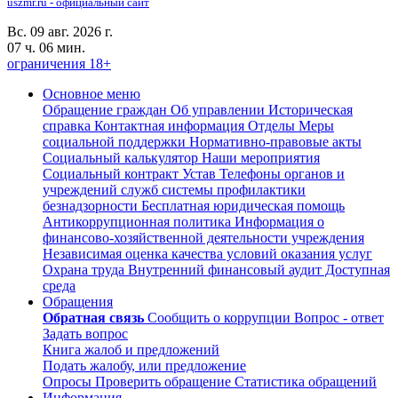
uszmr.ru - официальный сайт
Вс. 09 авг. 2026 г.
07 ч. 06 мин.
ограничения 18+
Основное меню
Обращение граждан
Об управлении
Историческая
справка
Контактная информация
Отделы
Меры
социальной поддержки
Нормативно-правовые акты
Социальный калькулятор
Наши мероприятия
Социальный контракт
Устав
Телефоны органов и
учреждений служб системы профилактики
безнадзорности
Бесплатная юридическая помощь
Антикоррупционная политика
Информация о
финансово-хозяйственной деятельности учреждения
Независимая оценка качества условий оказания услуг
Охрана труда
Внутренний финансовый аудит
Доступная
среда
Обращения
Обратная связь
Сообщить о коррупции
Вопрос - ответ
Задать вопрос
Книга жалоб и предложений
Подать жалобу, или предложение
Опросы
Проверить обращение
Статистика обращений
Информация