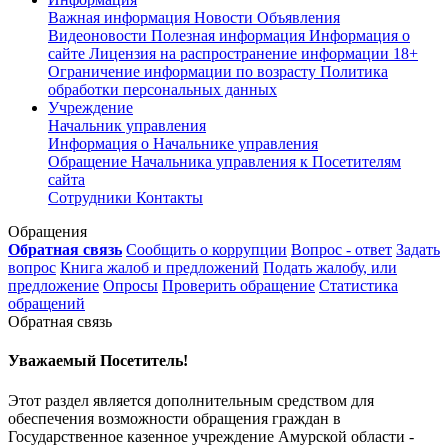
Важная информация
Новости
Объявления
Видеоновости
Полезная информация
Информация о
сайте
Лицензия на распространение информации
18+
Ограничение информации по возрасту
Политика
обработки персональных данных
Учреждение
Начальник управления
Информация о Начальнике управления
Обращение Начальника управления к Посетителям
сайта
Сотрудники
Контакты
Обращения
Обратная связь
Сообщить о коррупции
Вопрос - ответ
Задать
вопрос
Книга жалоб и предложений
Подать жалобу, или
предложение
Опросы
Проверить обращение
Статистика
обращений
Обратная связь
Уважаемый Посетитель!
Этот раздел является дополнительным средством для
обеспечения возможности обращения граждан в
Государственное казенное учреждение Амурской области -