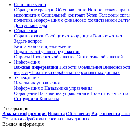
Основное меню
Обращение граждан
Об управлении
Историческая справк
мероприятия
Социальный контракт
Устав
Телефоны орган
политика
Информация о финансово-хозяйственной деяте
Доступная среда
Обращения
Обратная связь
Сообщить о коррупции
Вопрос - ответ
Задать вопрос
Книга жалоб и предложений
Подать жалобу, или предложение
Опросы
Проверить обращение
Статистика обращений
Информация
Важная информация
Новости
Объявления
Видеоновос
возрасту
Политика обработки персональных данных
Учреждение
Начальник управления
Информация о Начальнике управления
Обращение Начальника управления к Посетителям сайта
Сотрудники
Контакты
Информация
Важная информация
Новости
Объявления
Видеоновости
Пол
Политика обработки персональных данных
Важная информация