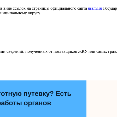
в виде ссылок на страницы официального сайта
uszmr.ru
Государ
униципальному округу
ании сведений, полученных от поставщиков ЖКУ или самих граж
отную путевку? Есть
работы органов