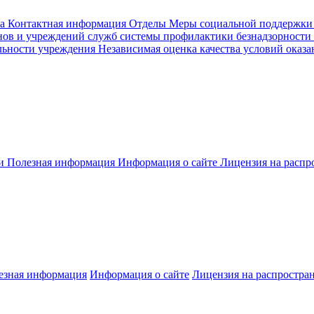
а
Контактная информация
Отделы
Меры социальной поддержки
ов и учреждений служб системы профилактики безнадзорности
льности учреждения
Независимая оценка качества условий оказа
ти
Полезная информация
Информация о сайте
Лицензия на расп
езная информация
Информация о сайте
Лицензия на распростра