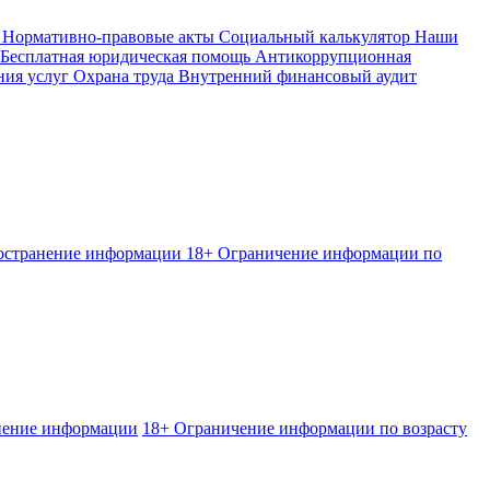
Нормативно-правовые акты
Социальный калькулятор
Наши
Бесплатная юридическая помощь
Антикоррупционная
ния услуг
Охрана труда
Внутренний финансовый аудит
ространение информации
18+ Ограничение информации по
нение информации
18+ Ограничение информации по возрасту