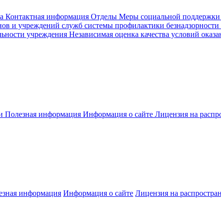
а
Контактная информация
Отделы
Меры социальной поддержки
ов и учреждений служб системы профилактики безнадзорности
льности учреждения
Независимая оценка качества условий оказа
ти
Полезная информация
Информация о сайте
Лицензия на расп
езная информация
Информация о сайте
Лицензия на распростра