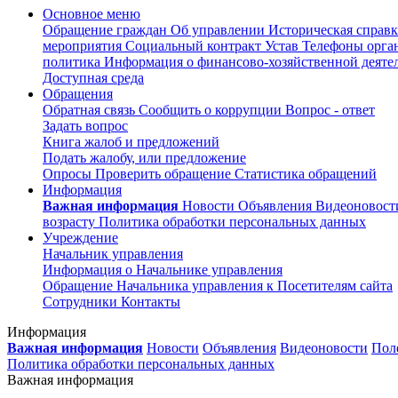
Основное меню
Обращение граждан
Об управлении
Историческая справк
мероприятия
Социальный контракт
Устав
Телефоны орган
политика
Информация о финансово-хозяйственной деяте
Доступная среда
Обращения
Обратная связь
Сообщить о коррупции
Вопрос - ответ
Задать вопрос
Книга жалоб и предложений
Подать жалобу, или предложение
Опросы
Проверить обращение
Статистика обращений
Информация
Важная информация
Новости
Объявления
Видеоновос
возрасту
Политика обработки персональных данных
Учреждение
Начальник управления
Информация о Начальнике управления
Обращение Начальника управления к Посетителям сайта
Сотрудники
Контакты
Информация
Важная информация
Новости
Объявления
Видеоновости
Пол
Политика обработки персональных данных
Важная информация