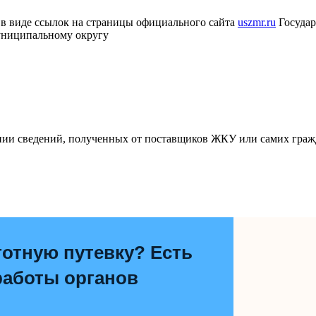
в виде ссылок на страницы официального сайта
uszmr.ru
Государ
униципальному округу
ании сведений, полученных от поставщиков ЖКУ или самих граж
отную путевку? Есть
работы органов