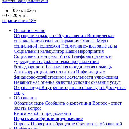
uszmr.ru - официальный сайт
Пн. 10 авг. 2026 г.
09 ч. 20 мин.
ограничения 18+
Основное меню
Обращение граждан
Об управлении
Историческая
справка
Контактная информация
Отделы
Меры
социальной поддержки
Нормативно-правовые акты
Социальный калькулятор
Наши мероприятия
Социальный контракт
Устав
Телефоны органов и
учреждений служб системы профилактики
безнадзорности
Бесплатная юридическая помощь
Антикоррупционная политика
Информация о
финансово-хозяйственной деятельности учреждения
Независимая оценка качества условий оказания услуг
Охрана труда
Внутренний финансовый аудит
Доступная
среда
Обращения
Обратная связь
Сообщить о коррупции
Вопрос - ответ
Задать вопрос
Книга жалоб и предложений
Подать жалобу, или предложение
Опросы
Проверить обращение
Статистика обращений
Информация