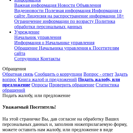
Важная информация
Новости
Объявления
Видеоновости
Полезная информация
Информация о
сайте
Лицензия на распространение информации
18+
Ограничение информации по возрасту
Политика
обработки персональных данных
Учреждение
Начальник управления
Информация о Начальнике управления
Обращение Начальника управления к Посетителям
сайта
Сотрудники
Контакты
Обращения
Обратная связь
Сообщить о коррупции
Вопрос - ответ
Задать
вопрос
Книга жалоб и предложений
Подать жалобу, или
предложение
Опросы
Проверить обращение
Статистика
обращений
Подать жалобу, или предложение
Уважаемый Посетитель!
На этой страничке Вы, дав согласие на обработку Ваших
персональных данных и, заполнив нижеприлагаемую форму,
можете оставить нам жалобу, или предложение в виде