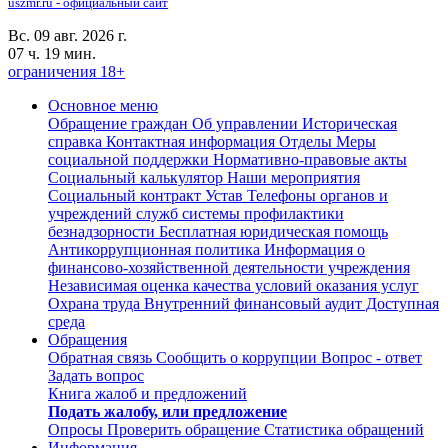
uszmr.ru - официальный сайт
Вс. 09 авг. 2026 г.
07 ч. 19 мин.
ограничения 18+
Основное меню
Обращение граждан
Об управлении
Историческая
справка
Контактная информация
Отделы
Меры
социальной поддержки
Нормативно-правовые акты
Социальный калькулятор
Наши мероприятия
Социальный контракт
Устав
Телефоны органов и
учреждений служб системы профилактики
безнадзорности
Бесплатная юридическая помощь
Антикоррупционная политика
Информация о
финансово-хозяйственной деятельности учреждения
Независимая оценка качества условий оказания услуг
Охрана труда
Внутренний финансовый аудит
Доступная
среда
Обращения
Обратная связь
Сообщить о коррупции
Вопрос - ответ
Задать вопрос
Книга жалоб и предложений
Подать жалобу, или предложение
Опросы
Проверить обращение
Статистика обращений
Информация