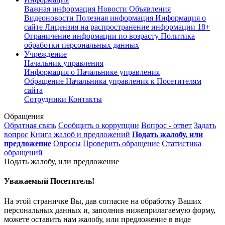
Важная информация
Новости
Объявления
Видеоновости
Полезная информация
Информация о
сайте
Лицензия на распространение информации
18+
Ограничение информации по возрасту
Политика
обработки персональных данных
Учреждение
Начальник управления
Информация о Начальнике управления
Обращение Начальника управления к Посетителям
сайта
Сотрудники
Контакты
Обращения
Обратная связь
Сообщить о коррупции
Вопрос - ответ
Задать
вопрос
Книга жалоб и предложений
Подать жалобу, или
предложение
Опросы
Проверить обращение
Статистика
обращений
Подать жалобу, или предложение
Уважаемый Посетитель!
На этой страничке Вы, дав согласие на обработку Ваших
персональных данных и, заполнив нижеприлагаемую форму,
можете оставить нам жалобу, или предложение в виде