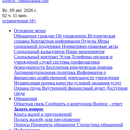
uszmr.ru - официальный сайт
Вс. 09 авг. 2026 г.
02 ч. 11 мин.
ограничения 18+
Основное меню
Обращение граждан
Об управлении
Историческая
справка
Контактная информация
Отделы
Меры
социальной поддержки
Нормативно-правовые акты
Социальный калькулятор
Наши мероприятия
Социальный контракт
Устав
Телефоны органов и
учреждений служб системы профилактики
безнадзорности
Бесплатная юридическая помощь
Антикоррупционная политика
Информация о
финансово-хозяйственной деятельности учреждения
Независимая оценка качества условий оказания услуг
Охрана труда
Внутренний финансовый аудит
Доступная
среда
Обращения
Обратная связь
Сообщить о коррупции
Вопрос - ответ
Задать вопрос
Книга жалоб и предложений
Подать жалобу, или предложение
Опросы
Проверить обращение
Статистика обращений
Информация