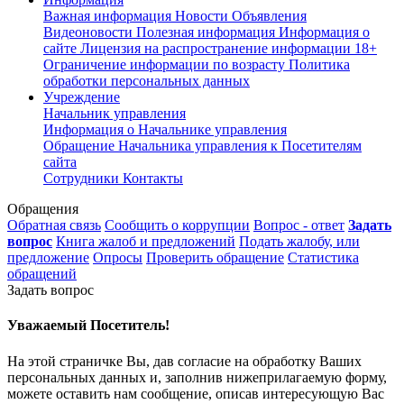
Важная информация
Новости
Объявления
Видеоновости
Полезная информация
Информация о
сайте
Лицензия на распространение информации
18+
Ограничение информации по возрасту
Политика
обработки персональных данных
Учреждение
Начальник управления
Информация о Начальнике управления
Обращение Начальника управления к Посетителям
сайта
Сотрудники
Контакты
Обращения
Обратная связь
Сообщить о коррупции
Вопрос - ответ
Задать
вопрос
Книга жалоб и предложений
Подать жалобу, или
предложение
Опросы
Проверить обращение
Статистика
обращений
Задать вопрос
Уважаемый Посетитель!
На этой страничке Вы, дав согласие на обработку Ваших
персональных данных и, заполнив нижеприлагаемую форму,
можете оставить нам сообщение, описав интересующую Вас