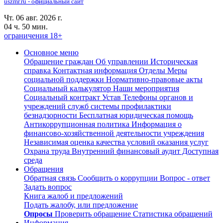
uszmr.ru - официальный сайт
Чт. 06 авг. 2026 г.
04 ч. 50 мин.
ограничения 18+
Основное меню
Обращение граждан
Об управлении
Историческая
справка
Контактная информация
Отделы
Меры
социальной поддержки
Нормативно-правовые акты
Социальный калькулятор
Наши мероприятия
Социальный контракт
Устав
Телефоны органов и
учреждений служб системы профилактики
безнадзорности
Бесплатная юридическая помощь
Антикоррупционная политика
Информация о
финансово-хозяйственной деятельности учреждения
Независимая оценка качества условий оказания услуг
Охрана труда
Внутренний финансовый аудит
Доступная
среда
Обращения
Обратная связь
Сообщить о коррупции
Вопрос - ответ
Задать вопрос
Книга жалоб и предложений
Подать жалобу, или предложение
Опросы
Проверить обращение
Статистика обращений
Информация