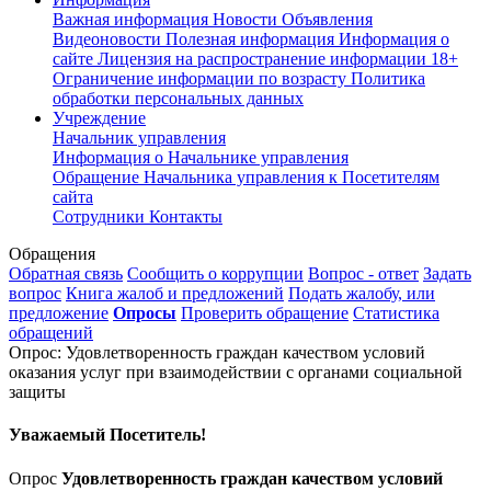
Важная информация
Новости
Объявления
Видеоновости
Полезная информация
Информация о
сайте
Лицензия на распространение информации
18+
Ограничение информации по возрасту
Политика
обработки персональных данных
Учреждение
Начальник управления
Информация о Начальнике управления
Обращение Начальника управления к Посетителям
сайта
Сотрудники
Контакты
Обращения
Обратная связь
Сообщить о коррупции
Вопрос - ответ
Задать
вопрос
Книга жалоб и предложений
Подать жалобу, или
предложение
Опросы
Проверить обращение
Статистика
обращений
Опрос: Удовлетворенность граждан качеством условий
оказания услуг при взаимодействии с органами социальной
защиты
Уважаемый Посетитель!
Опрос
Удовлетворенность граждан качеством условий