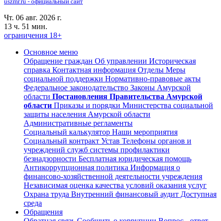
uszmr.ru - официальный сайт
Чт. 06 авг. 2026 г.
13 ч. 51 мин.
ограничения 18+
Основное меню
Обращение граждан
Об управлении
Историческая
справка
Контактная информация
Отделы
Меры
социальной поддержки
Нормативно-правовые акты
Федеральное законодательство
Законы Амурской
области
Постановления Правительства Амурской
области
Приказы и порядки Министерства социальной
защиты населения Амурской области
Административные регламенты
Социальный калькулятор
Наши мероприятия
Социальный контракт
Устав
Телефоны органов и
учреждений служб системы профилактики
безнадзорности
Бесплатная юридическая помощь
Антикоррупционная политика
Информация о
финансово-хозяйственной деятельности учреждения
Независимая оценка качества условий оказания услуг
Охрана труда
Внутренний финансовый аудит
Доступная
среда
Обращения
Обратная связь
Сообщить о коррупции
Вопрос - ответ