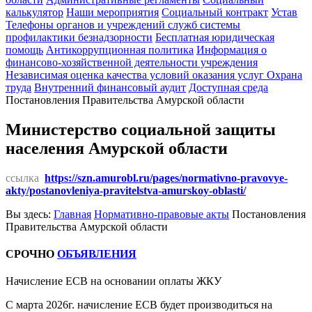
калькулятор
Наши мероприятия
Социальный контракт
Устав
Телефоны органов и учреждений служб системы
профилактики безнадзорности
Бесплатная юридическая
помощь
Антикоррупционная политика
Информация о
финансово-хозяйственной деятельности учреждения
Независимая оценка качества условий оказания услуг
Охрана
труда
Внутренний финансовый аудит
Доступная среда
Постановления Правительства Амурской области
Министерство социальной защиты
населения Амурской области
ссылка
https://szn.amurobl.ru/pages/normativno-pravovye-
akty/postanovleniya-pravitelstva-amurskoy-oblasti/
Вы здесь:
Главная
Нормативно-правовые акты
Постановления
Правительства Амурской области
СРОЧНО
ОБЪЯВЛЕНИЯ
Начисление ЕСВ на основании оплаты ЖКУ
С марта 2026г. начисление ЕСВ будет производиться на