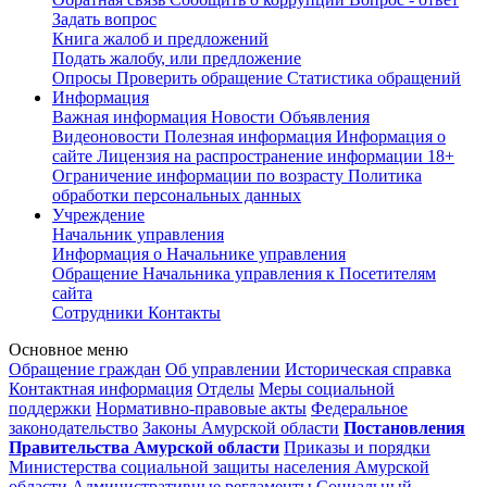
Задать вопрос
Книга жалоб и предложений
Подать жалобу, или предложение
Опросы
Проверить обращение
Статистика обращений
Информация
Важная информация
Новости
Объявления
Видеоновости
Полезная информация
Информация о
сайте
Лицензия на распространение информации
18+
Ограничение информации по возрасту
Политика
обработки персональных данных
Учреждение
Начальник управления
Информация о Начальнике управления
Обращение Начальника управления к Посетителям
сайта
Сотрудники
Контакты
Основное меню
Обращение граждан
Об управлении
Историческая справка
Контактная информация
Отделы
Меры социальной
поддержки
Нормативно-правовые акты
Федеральное
законодательство
Законы Амурской области
Постановления
Правительства Амурской области
Приказы и порядки
Министерства социальной защиты населения Амурской
области
Административные регламенты
Социальный