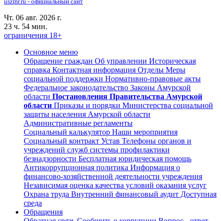
uszmr.ru - официальный сайт
Чт. 06 авг. 2026 г.
23 ч. 54 мин.
ограничения 18+
Основное меню
Обращение граждан
Об управлении
Историческая
справка
Контактная информация
Отделы
Меры
социальной поддержки
Нормативно-правовые акты
Федеральное законодательство
Законы Амурской
области
Постановления Правительства Амурской
области
Приказы и порядки Министерства социальной
защиты населения Амурской области
Административные регламенты
Социальный калькулятор
Наши мероприятия
Социальный контракт
Устав
Телефоны органов и
учреждений служб системы профилактики
безнадзорности
Бесплатная юридическая помощь
Антикоррупционная политика
Информация о
финансово-хозяйственной деятельности учреждения
Независимая оценка качества условий оказания услуг
Охрана труда
Внутренний финансовый аудит
Доступная
среда
Обращения
Обратная связь
Сообщить о коррупции
Вопрос - ответ