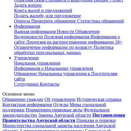
Задать вопрос
Книга жалоб и предложений
Подать жалобу, или предложение
Опросы
Проверить обращение
Статистика обращений
Информация
Важная информация
Новости
Объявления
Видеоновости
Полезная информация
Информация о
сайте
Лицензия на распространение информации
18+
Ограничение информации по возрасту
Политика
обработки персональных данных
Учреждение
Начальник управления
Информация о Начальнике управления
Обращение Начальника управления к Посетителям
сайта
Сотрудники
Контакты
Основное меню
Обращение граждан
Об управлении
Историческая справка
Контактная информация
Отделы
Меры социальной
поддержки
Нормативно-правовые акты
Федеральное
законодательство
Законы Амурской области
Постановления
Правительства Амурской области
Приказы и порядки
Министерства социальной защиты населения Амурской
области
Административные регламенты
Социальный