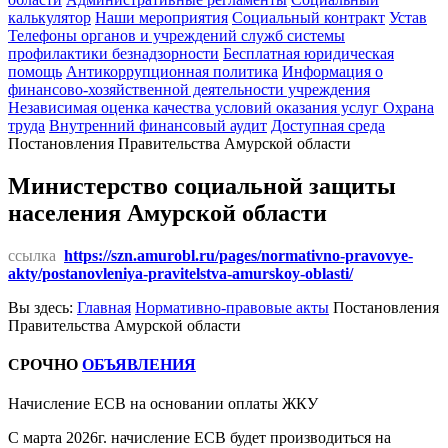
калькулятор
Наши мероприятия
Социальный контракт
Устав
Телефоны органов и учреждений служб системы
профилактики безнадзорности
Бесплатная юридическая
помощь
Антикоррупционная политика
Информация о
финансово-хозяйственной деятельности учреждения
Независимая оценка качества условий оказания услуг
Охрана
труда
Внутренний финансовый аудит
Доступная среда
Постановления Правительства Амурской области
Министерство социальной защиты
населения Амурской области
ссылка
https://szn.amurobl.ru/pages/normativno-pravovye-
akty/postanovleniya-pravitelstva-amurskoy-oblasti/
Вы здесь:
Главная
Нормативно-правовые акты
Постановления
Правительства Амурской области
СРОЧНО
ОБЪЯВЛЕНИЯ
Начисление ЕСВ на основании оплаты ЖКУ
С марта 2026г. начисление ЕСВ будет производиться на