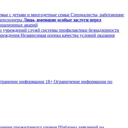
мьи с детьми и многодетные семьи
Специалисты, работающие
пенсионеры
Лица, имеющие особые заслуги перед
диационных аварий
и учреждений служб системы профилактики безнадзорности
чреждения
Независимая оценка качества условий оказания
странение информации
18+ Ограничение информации по
личине прожиточного уровня
Шаблоны заявлений на