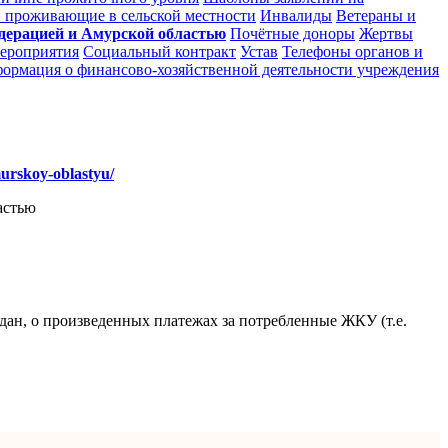
 проживающие в сельской местности
Инвалиды
Ветераны и
едерацией и Амурской областью
Почётные доноры
Жертвы
ероприятия
Социальный контракт
Устав
Телефоны органов и
ормация о финансово-хозяйственной деятельности учреждения
murskoy-oblastyu/
астью
дан, о произведенных платежах за потребленные ЖКУ (т.е.