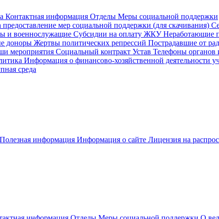
а
Контактная информация
Отделы
Меры социальной поддержки
предоставление мер социальной поддержки (для скачивания)
Се
ы и военнослужащие
Субсидии на оплату ЖКУ
Неработающие 
е доноры
Жертвы политических репрессий
Пострадавшие от ра
и мероприятия
Социальный контракт
Устав
Телефоны органов 
литика
Информация о финансово-хозяйственной деятельности у
пная среда
Полезная информация
Информация о сайте
Лицензия на распро
тактная информация
Отделы
Меры социальной поддержки
О ве