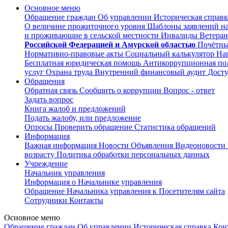
Основное меню
Обращение граждан
Об управлении
Историческая справк
О величине прожиточного уровня
Шаблоны заявлений на 
и проживающие в сельской местности
Инвалиды
Ветеран
Российской Федерацией и Амурской областью
Почётны
Нормативно-правовые акты
Социальный калькулятор
Наш
Бесплатная юридическая помощь
Антикоррупционная по
услуг
Охрана труда
Внутренний финансовый аудит
Досту
Обращения
Обратная связь
Сообщить о коррупции
Вопрос - ответ
Задать вопрос
Книга жалоб и предложений
Подать жалобу, или предложение
Опросы
Проверить обращение
Статистика обращений
Информация
Важная информация
Новости
Объявления
Видеоновости
возрасту
Политика обработки персональных данных
Учреждение
Начальник управления
Информация о Начальнике управления
Обращение Начальника управления к Посетителям сайта
Сотрудники
Контакты
Основное меню
Обращение граждан
Об управлении
Историческая справка
Кон