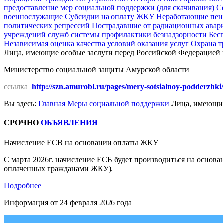
предоставление мер социальной поддержки (для скачивания)
С
военнослужащие
Субсидии на оплату ЖКУ
Неработающие пен
политических репрессий
Пострадавшие от радиационных авар
учреждений служб системы профилактики безнадзорности
Бес
Независимая оценка качества условий оказания услуг
Охрана т
Лица, имеющие особые заслуги перед Российской Федерацией
Министерство социальной защиты Амурской области
ссылка
http://szn.amurobl.ru/pages/mery-sotsialnoy-podderzhki/
Вы здесь:
Главная
Меры социальной поддержки
Лица, имеющие
СРОЧНО
ОБЪЯВЛЕНИЯ
Начисление ЕСВ на основании оплаты ЖКУ
С марта 2026г. начисление ЕСВ будет производиться на основ
оплаченных гражданами ЖКУ).
Подробнее
Информация от
24 февраля 2026 года