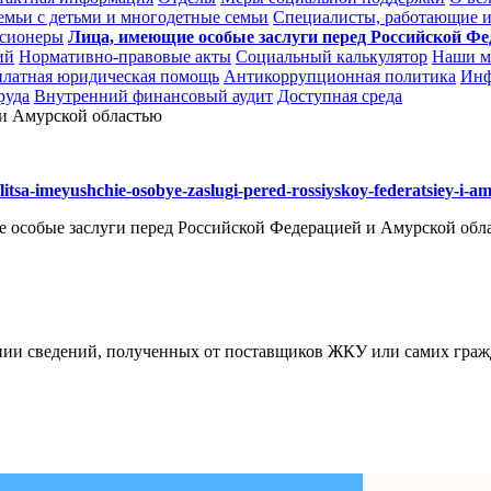
емьи с детьми и многодетные семьи
Специалисты, работающие и
сионеры
Лица, имеющие особые заслуги перед Российской Ф
ий
Нормативно-правовые акты
Социальный калькулятор
Наши м
платная юридическая помощь
Антикоррупционная политика
Инф
руда
Внутренний финансовый аудит
Доступная среда
 и Амурской областью
litsa-imeyushchie-osobye-zaslugi-pered-rossiyskoy-federatsiey-i-a
 особые заслуги перед Российской Федерацией и Амурской обл
ании сведений, полученных от поставщиков ЖКУ или самих граж