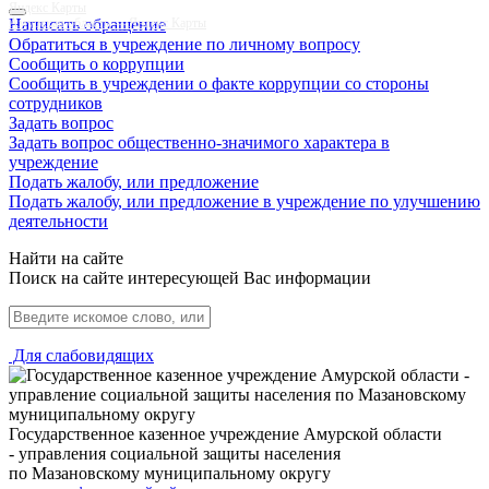
Яндекс Карты
Написать обращение
Амурская область — Яндекс Карты
Обратиться в учреждение по личному вопросу
Сообщить о коррупции
Сообщить в учреждении о факте коррупции со стороны
сотрудников
Задать вопрос
Задать вопрос общественно-значимого характера в
учреждение
Подать жалобу, или предложение
Подать жалобу, или предложение в учреждение по улучшению
деятельности
Найти на сайте
Поиск на сайте интересующей Вас информации
Для слабовидящих
Государственное казенное учреждение Амурской области
- управления социальной защиты населения
по Мазановскому муниципальному округу