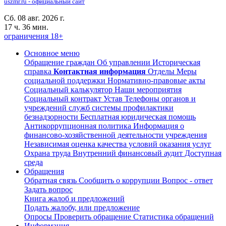
uszmr.ru - официальный сайт
Сб. 08 авг. 2026 г.
17 ч. 36 мин.
ограничения 18+
Основное меню
Обращение граждан
Об управлении
Историческая
справка
Контактная информация
Отделы
Меры
социальной поддержки
Нормативно-правовые акты
Социальный калькулятор
Наши мероприятия
Социальный контракт
Устав
Телефоны органов и
учреждений служб системы профилактики
безнадзорности
Бесплатная юридическая помощь
Антикоррупционная политика
Информация о
финансово-хозяйственной деятельности учреждения
Независимая оценка качества условий оказания услуг
Охрана труда
Внутренний финансовый аудит
Доступная
среда
Обращения
Обратная связь
Сообщить о коррупции
Вопрос - ответ
Задать вопрос
Книга жалоб и предложений
Подать жалобу, или предложение
Опросы
Проверить обращение
Статистика обращений
Информация