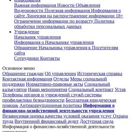
Важная информация
Новости
Объявления
Видеоновости
Полезная информация
Информация о
сайте
Лицензия на распространение информации
18+
Ограничение информации по возрасту
Политика
обработки персональных данных
Учреждение
Начальник управления
Информация о Начальнике управления
Обращение Начальника управления к Посетителям
сайта
Сотрудники
Контакты
Основное меню
Обращение граждан
Об управлении
Историческая справка
Контактная информация
Отделы
Меры социальной
поддержки
Нормативно-правовые акты
Социальный
калькулятор
Наши мероприятия
Социальный контракт
Устав
Телефоны органов и учреждений служб системы
профилактики безнадзорности
Бесплатная юридическая
помощь
Антикоррупционная политика
Информация о
финансово-хозяйственной деятельности учреждения
Независимая оценка качества условий оказания услуг
Охрана
труда
Внутренний финансовый аудит
Доступная среда
Информация о финансово-хозяйственной деятельности
учреждения