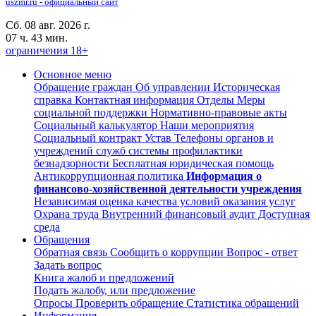
uszmr.ru - официальный сайт
Сб. 08 авг. 2026 г.
07 ч. 43 мин.
ограничения 18+
Основное меню
Обращение граждан
Об управлении
Историческая
справка
Контактная информация
Отделы
Меры
социальной поддержки
Нормативно-правовые акты
Социальный калькулятор
Наши мероприятия
Социальный контракт
Устав
Телефоны органов и
учреждений служб системы профилактики
безнадзорности
Бесплатная юридическая помощь
Антикоррупционная политика
Информация о
финансово-хозяйственной деятельности учреждения
Независимая оценка качества условий оказания услуг
Охрана труда
Внутренний финансовый аудит
Доступная
среда
Обращения
Обратная связь
Сообщить о коррупции
Вопрос - ответ
Задать вопрос
Книга жалоб и предложений
Подать жалобу, или предложение
Опросы
Проверить обращение
Статистика обращений
Информация