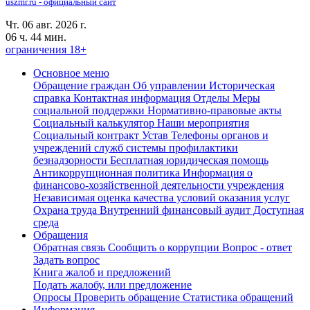
uszmr.ru - официальный сайт
Чт. 06 авг. 2026 г.
06 ч. 44 мин.
ограничения 18+
Основное меню
Обращение граждан
Об управлении
Историческая
справка
Контактная информация
Отделы
Меры
социальной поддержки
Нормативно-правовые акты
Социальный калькулятор
Наши мероприятия
Социальный контракт
Устав
Телефоны органов и
учреждений служб системы профилактики
безнадзорности
Бесплатная юридическая помощь
Антикоррупционная политика
Информация о
финансово-хозяйственной деятельности учреждения
Независимая оценка качества условий оказания услуг
Охрана труда
Внутренний финансовый аудит
Доступная
среда
Обращения
Обратная связь
Сообщить о коррупции
Вопрос - ответ
Задать вопрос
Книга жалоб и предложений
Подать жалобу, или предложение
Опросы
Проверить обращение
Статистика обращений
Информация